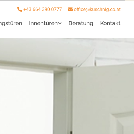
+43 664 390 0777
office@kuschnig.co.at


gstüren
Innentüren
Beratung
Kontakt